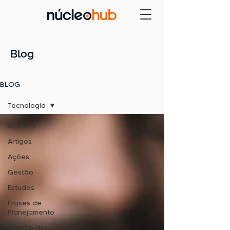
Blog
BLOG
Tecnologia
All Posts
Artigos
Ações
Gestão
Estudos
Frases de
Planejamento
Gestão de