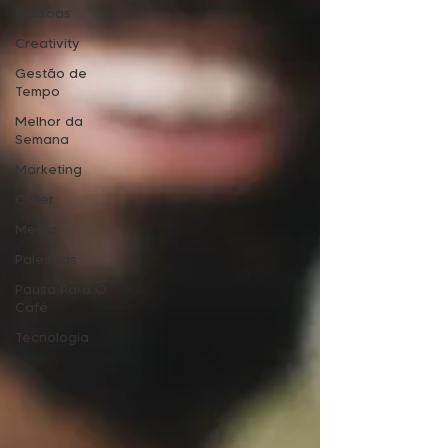
Pessoas
Creativity
Gestão de
Tempo
Melhor da
Semana
Marketing
Other
Media
Palestras
Pausa Para O
Café
Tecnologia