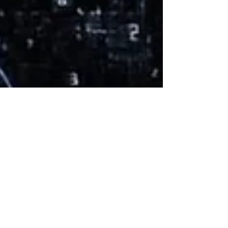
15 de out. de 2020
3 min de leitura
Marketing
O dilema das redes: o acaso