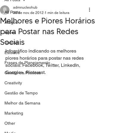
admnucleohub
All Posts
30 de nov. de 2012
1 min de leitura
Melhores e Piores Horários
Artigos
para Postar nas Redes
Ações
Sociais
Gestão
Infográfico indicando os melhores 
Estudos
piores horários para postar nas redes 
Frases de Planejamento
sociais: Facebook, Twitter, LinkedIn, 
Google+, Pinterest.
Gestão de Pessoas
Creativity
Gestão de Tempo
Melhor da Semana
Marketing
Other