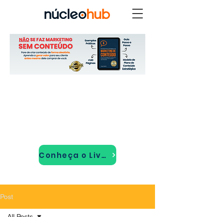
Conheça o Livro!
Post
All Posts