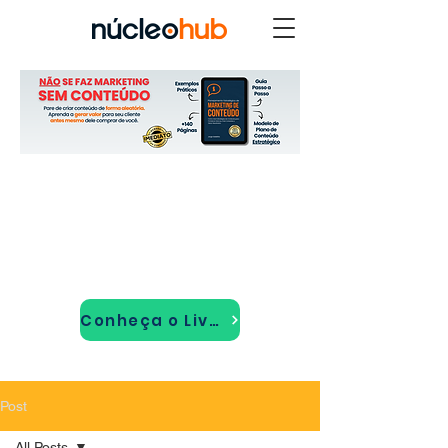
Conheça o Livro!
Post
All Posts