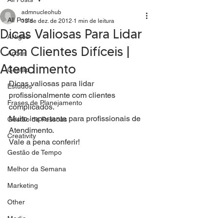
admnucleohub
All Posts
13 de dez. de 2012
1 min de leitura
Dicas Valiosas Para Lidar
Artigos
Com Clientes Difíceis |
Ações
Atendimento
Gestão
Dicas valiosas para lidar 
Estudos
profissionalmente com clientes 
Frases de Planejamento
complicados.
Muito importante para profissionais de 
Gestão de Pessoas
Atendimento.
Creativity
Vale a pena conferir!
Gestão de Tempo
Melhor da Semana
Marketing
Other