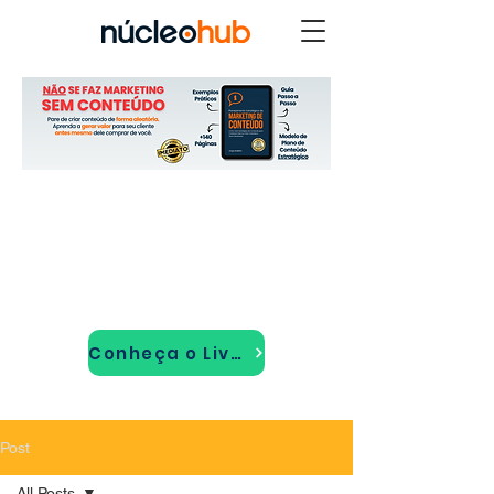
Conheça o Livro!
Post
All Posts