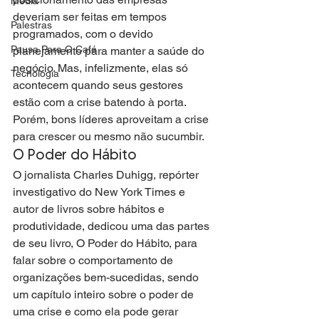
Media
deveriam ser feitas em tempos 
Palestras
programados, com o devido 
Pausa Para O Café
planejamento para manter a saúde do 
negócio. Mas, infelizmente, elas só 
Tecnologia
acontecem quando seus gestores 
estão com a crise batendo à porta. 
Porém, bons líderes aproveitam a crise 
para crescer ou mesmo não sucumbir.
O Poder do Hábito
O jornalista Charles Duhigg, repórter 
investigativo do New York Times e 
autor de livros sobre hábitos e 
produtividade, dedicou uma das partes 
de seu livro, O Poder do Hábito, para 
falar sobre o comportamento de 
organizações bem-sucedidas, sendo 
um capítulo inteiro sobre o poder de 
uma crise e como ela pode gerar 