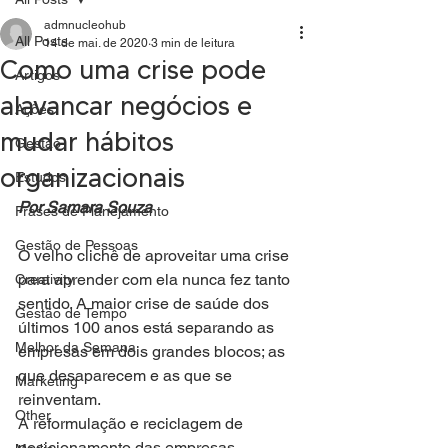
admnucleohub
All Posts
14 de mai. de 2020
3 min de leitura
Como uma crise pode
Artigos
alavancar negócios e
Ações
mudar hábitos
Gestão
organizacionais
Estudos
Por Samara Souza
Frases de Planejamento
Gestão de Pessoas
O velho clichê de aproveitar uma crise 
para aprender com ela nunca fez tanto 
Creativity
sentido. A maior crise de saúde dos 
Gestão de Tempo
últimos 100 anos está separando as 
Melhor da Semana
empresas em dois grandes blocos; as 
que desaparecem e as que se 
Marketing
reinventam. 
Other
A reformulação e reciclagem de 
posicionamento das empresas 