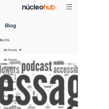
Blog
BLOG
All Posts
All Posts
Artigos
Ações
Gestão
Estudos
Frases de
Planejamento
Gestão de