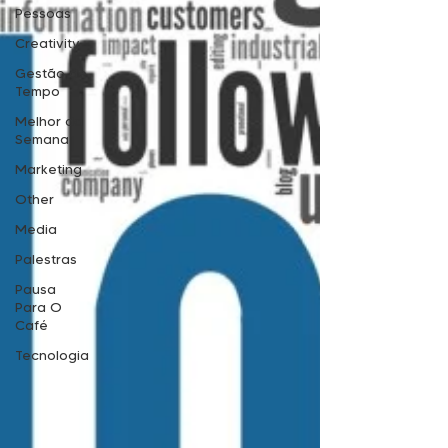
Pessoas
Creativity
Gestão de
Tempo
Melhor da
Semana
Marketing
Other
Media
Palestras
Pausa
Para O
Café
Tecnologia