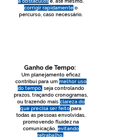
a obstáculos
e, até mesmo,
corrigir rapidamente
o
percurso, caso necessário.
Ganho de Tempo:
Um planejamento eficaz
contribui para um
melhor uso
do tempo
,
seja controlando
prazos, traçan
do cronogramas,
ou trazendo mais
clareza do
que precisa ser feito
para
todas as pessoas envolvidas,
promovendo fluidez na
comunicação,
evitando
retrabalho.