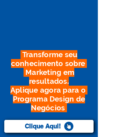
Transforme seu
conhecimento sobre
Marketing em
resultados.
Aplique agora para o
Programa Design de
Negócios
Clique Aqui!