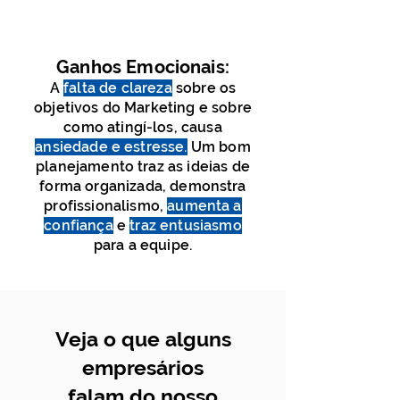
Ganhos Em
ocionais:
A
falta de clareza
sobre os
objetivos do Marketing e sobre
como atingí-los, causa
ansiedade e estresse.
Um bom
planejamento traz as ideias de
forma organizada, demonstra
profissionalismo,
aumenta a
confiança
e
traz entusiasmo
para a equipe.
Veja o que alguns
empresários
falam do nosso