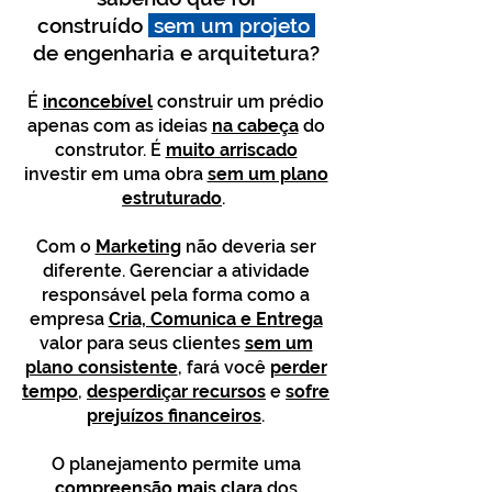
construído
sem um projeto
de engenharia e arquitetura?
É
inconcebível
construir um prédio
apenas com as ideias
na cabeça
do
construtor. É
muito arriscado
investir em uma obra
sem um plano
estruturado
.
Com o
Marketing
não deveria ser
diferente. Gerenciar a atividade
responsável pela forma como a
empresa
Cria, Comunica e Entrega
valor para seus clientes
sem um
plano consistente
, fará você
perder
tempo
,
desperdiçar recursos
e
sofre
prejuízos financeiros
.
O planejamento permite uma
compreensão mais clara
dos