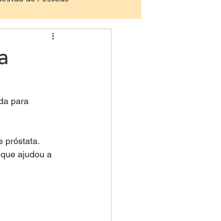
Media
Palestras
a
da para 
 próstata.
 que ajudou a 