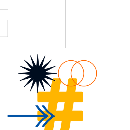
oard e o Show Invisível |
 Promocional