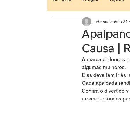
admnucleohub
22 
Creativity
Gestão de Te
Apalpand
Causa | 
Pausa Para O Café
Tecno
A marca de lenços e
algumas mulheres.
Elas deveriam ir às 
Cada apalpada rendi
Confira o divertido 
arrecadar fundos pa