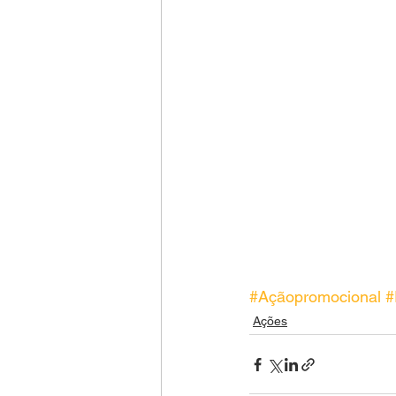
#Açãopromocional
#
Ações