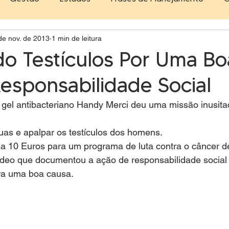
de nov. de 2013
1 min de leitura
mpo
Melhor da Semana
Marketing
Other
o Testículos Por Uma Bo
Responsabilidade Social
logia
 gel antibacteriano Handy Merci deu uma missão inusita
ruas e apalpar os testículos dos homens.
a 10 Euros para um programa de luta contra o câncer de
vídeo que documentou a ação de responsabilidade social
ra uma boa causa.