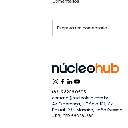
Comentários
Escreva um comentário
Você precisa do ClubHouse?
(83) 9.8208.0505
contato@nucleohub.com.br
Av. Esperança, 117 Sala 101, Cx.
Postal 123 - Manaíra, João Pessoa
- PB, CEP 58038-280